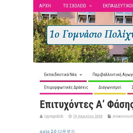
ΑΡΧΗ
ΤΟ ΣΧΟΛΕΙΟ
ΕΚΠΑΙΔΕΥΤΙΚΟ
Εκπαιδευτικά Νέα
Περιβαλλοντική Αγωγ
Επιμορφωτικές Δράσεις
Διαγωνισμοί
Επιτυχόντες Α’ Φάση
1gympolich
19 Απριλίου 2018
Ανακοινώσ
qgis 2.0 다운로드