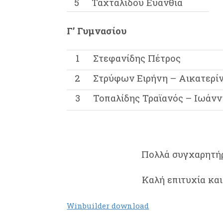
5
Ταχταλίδου Ευανθία
Γ’ Γυμνασίου
1
Στεφανίδης Πέτρος
2
Στρύφων Ειρήνη – Αικατερί
3
Τοπαλίδης Τραϊανός – Ιωάν
Πολλά συγχαρητήρ
Καλή επιτυχία και
Winbuilder download