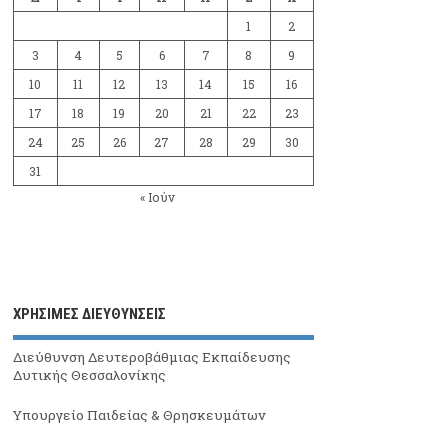
1
2
3
4
5
6
7
8
9
10
11
12
13
14
15
16
17
18
19
20
21
22
23
24
25
26
27
28
29
30
31
« Ιούν
ΧΡΗΣΙΜΕΣ ΔΙΕΥΘΥΝΣΕΙΣ
Διεύθυνση Δευτεροβάθμιας Εκπαίδευσης
Δυτικής Θεσσαλονίκης
Υπουργείο Παιδείας & Θρησκευμάτων