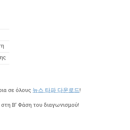
νη
νης
ια σε όλους
뉴스 타파 다운로드
!
 στη Β’ Φάση του διαγωνισμού!