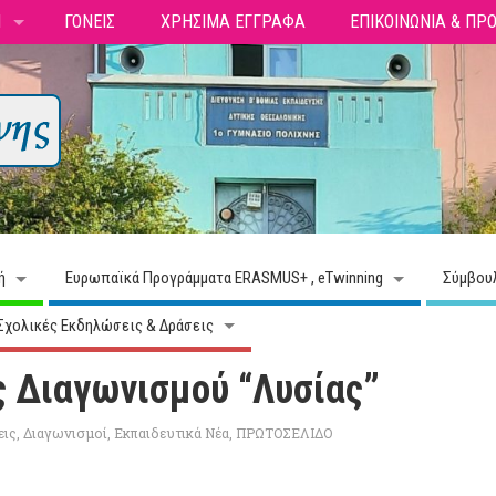
Ι
ΓΟΝΕΙΣ
ΧΡΗΣΙΜΑ ΕΓΓΡΑΦΑ
ΕΠΙΚΟΙΝΩΝΙΑ & ΠΡ
ή
Ευρωπαϊκά Προγράμματα ERASMUS+ , eTwinning
Σύμβου
Σχολικές Εκδηλώσεις & Δράσεις
ς Διαγωνισμού “Λυσίας”
εις
,
Διαγωνισμοί
,
Εκπαιδευτικά Νέα
,
ΠΡΩΤΟΣΕΛΙΔΟ