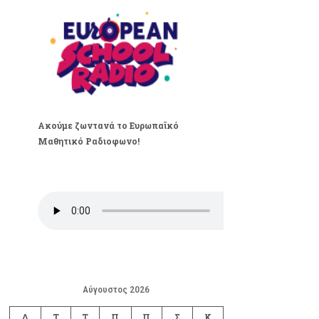
Ακούμε ζωντανά το Ευρωπαϊκό
Μαθητικό Ραδιοφωνο!
Αύγουστος 2026
Δ
Τ
Τ
Π
Π
Σ
Κ