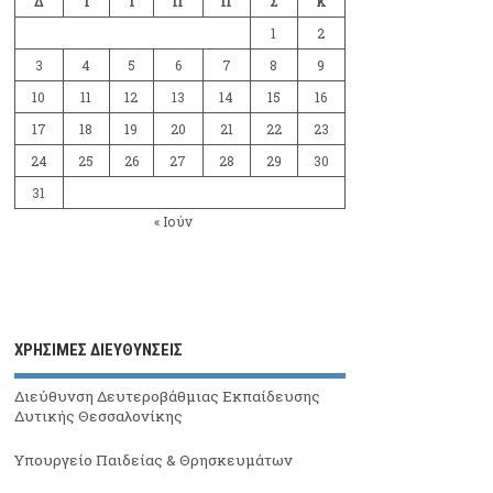
Δ
Τ
Τ
Π
Π
Σ
Κ
1
2
3
4
5
6
7
8
9
10
11
12
13
14
15
16
17
18
19
20
21
22
23
24
25
26
27
28
29
30
31
« Ιούν
ΧΡΗΣΙΜΕΣ ΔΙΕΥΘΥΝΣΕΙΣ
Διεύθυνση Δευτεροβάθμιας Εκπαίδευσης
Δυτικής Θεσσαλονίκης
Υπουργείο Παιδείας & Θρησκευμάτων