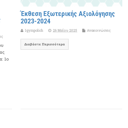
Έκθεση Εξωτερικής Αξιολόγησης
ς
2023-2024
1gympolich
26 Μαΐου 2025
Ανακοινώσεις
ις
Διαβάστε Περισσότερα
ου
ας
α: 1ο